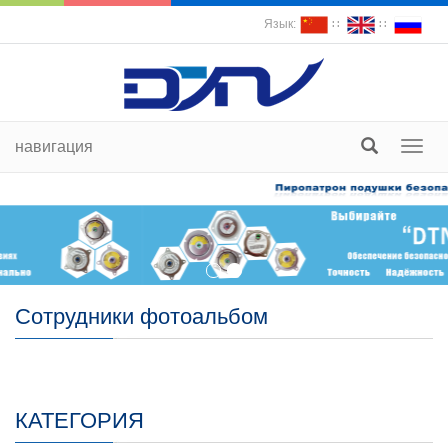
Язык:
∷
∷
навигация
пере
судох
Сотрудники фотоальбом
КАТЕГОРИЯ