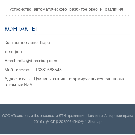
устройство автоматического разбитое окно и различия
КОНТАКТЫ
Контактное лицо: Вера
телефон:
Email: rella@dtnairbag.com
Моб телефон.: 13331688543
Адрес: итун - . Цзилинь. сыпин . формирующихся сян новых
открытых № 5 .
ООО «Технологии безопасности ДТН провинция Цзилинь» Авторские права
2016 г. 吉ICP备2025034540号-1
Sitemap