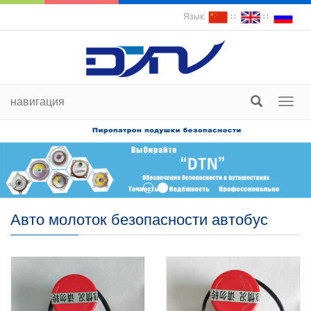
Язык:
∷
∷
навигация
пере
судох
Авто молоток безопасности автобус