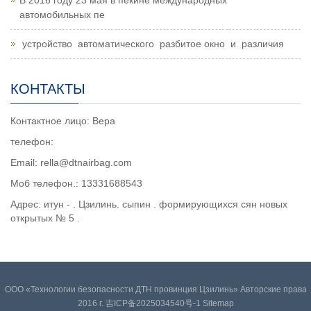
В 2016 году 23 мая в пекине международных
автомобильных пе
устройство автоматического разбитое окно и различия
КОНТАКТЫ
Контактное лицо: Вера
телефон:
Email: rella@dtnairbag.com
Моб телефон.: 13331688543
Адрес: итун - . Цзилинь. сыпин . формирующихся сян новых
открытых № 5 .
ООО «Технологии безопасности ДТН провинция Цзилинь» Авторские права
2016 г. 吉ICP备2025034540号-1
Sitemap