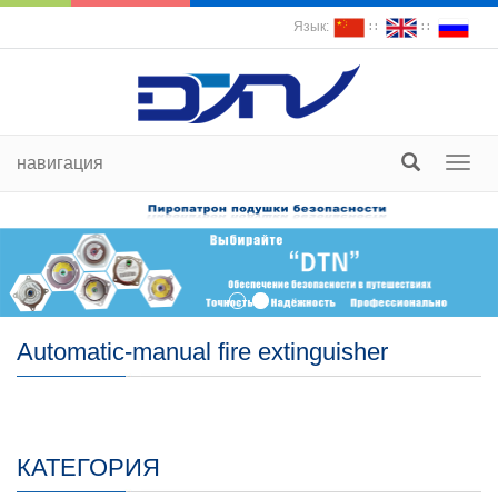
Язык:
∷
∷
навигация
пере
судох
Automatic-manual fire extinguisher
КАТЕГОРИЯ