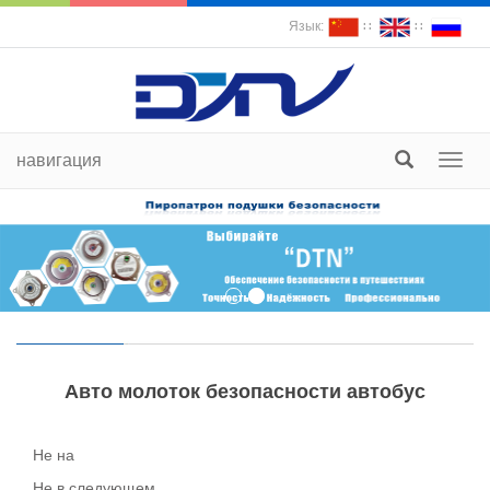
Язык:
∷
∷
навигация
пере
судох
Авто молоток безопасности автобус
Не на
Не в следующем