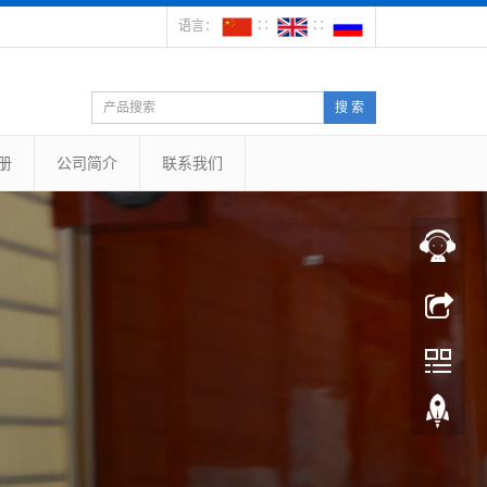
语言：
∷
∷
搜 索
册
公司简介
联系我们