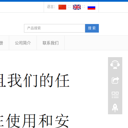
语言：
∷
∷
搜 索
册
公司简介
联系我们