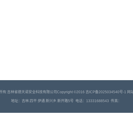
所有:吉林省德天诺安全科技有限公司Copyright ©2016
吉ICP备2025034540号-1
网
地址：吉林.四平.伊通.新兴乡.新开路5号 电话：13331688543 传真：