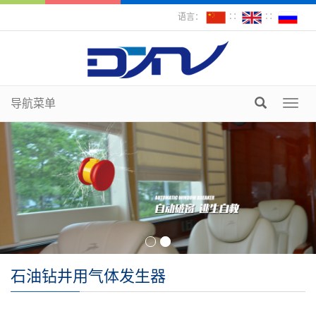
语言：
∷
∷
导航菜单
Toggl
navig
石油钻井用气体发生器