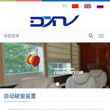
语言：
∷
∷
导航菜单
Toggl
navig
自动破窗装置