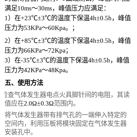
满足
10
ms～
30
ms，峰值压力应满足：
1）在+23
℃
±3
℃
的温度下保温
4h±0.5h，峰值
压力为
53K
Pa～
60K
pa。
；
2）在+85
℃
±3
℃
的温度下保温
4h±0.5h，峰值
压力为
66K
Pa～
72K
pa；
3）在-35
℃
±3
℃
的温度下保温
4h±0.5h，峰值
压力为
42K
Pa～
48K
pa。
五、
使用方法
、检查气体发生器电点火具脚针间的电阻，其读
值应在
2.0Ω±0.3Ω
范围内。
2、将气体发生器带有排气孔的一端伸入
特定的
空间内
，
利用压板将
模块
固定在
气体发生器
安装孔中
。