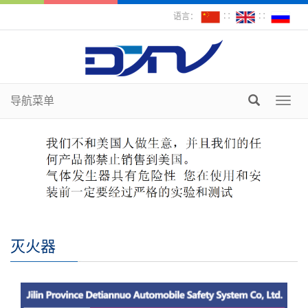
语言：
∷
∷
导航菜单
Toggl
navig
灭火器